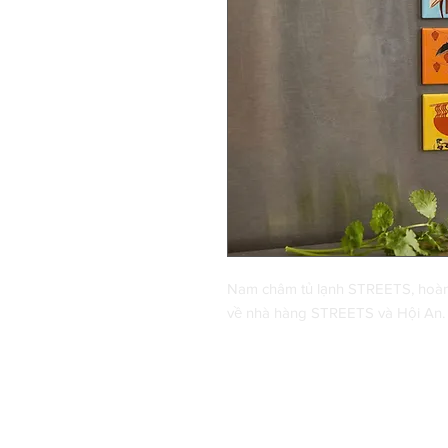
Nam châm tủ lạnh STREETS, hoàn
về nhà hàng STREETS và Hội An.