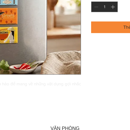
Th
 hảo để mang về những vật dụng gợi nhắc
VĂN PHÒNG