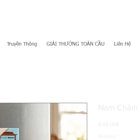
Truyền Thông
GIẢI THƯỞNG TOÀN CẦU
Liên Hệ
Nam Châm 
Giá
8,00 US$
Số lượng
*