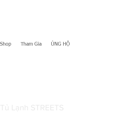
Shop
Tham Gia
ỦNG HỘ
Tủ Lạnh STREETS